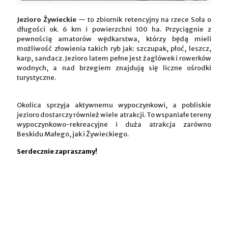
Jezioro Żywieckie
— to zbiornik retencyjny na rzece Soła o
długości ok. 6 km i powierzchni 100 ha. Przyciągnie z
pewnością amatorów wędkarstwa, którzy będą mieli
możliwość złowienia takich ryb jak: szczupak, płoć, leszcz,
karp, sandacz. Jezioro latem pełne jest żaglówek i rowerków
wodnych, a nad brzegiem znajdują się liczne ośrodki
turystyczne.
Okolica sprzyja aktywnemu wypoczynkowi, a pobliskie
jezioro dostarczy również wiele atrakcji. To wspaniałe tereny
wypoczynkowo-rekreacyjne i duża atrakcja zarówno
Beskidu Małego, jak i Żywieckiego.
Serdecznie zapraszamy!